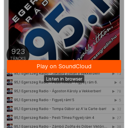
David Guetta, Teddy Swims,
Tones and I
Gone Gone Gone
Ray Dalton
Blood Running
Alesso, Sacha
"Destiny"