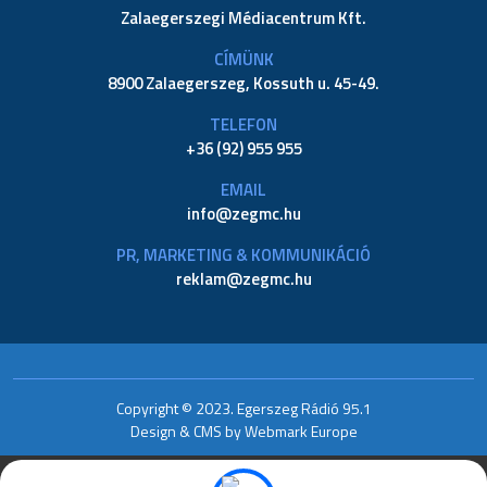
Zalaegerszegi Médiacentrum Kft.
CÍMÜNK
8900 Zalaegerszeg, Kossuth u. 45-49.
TELEFON
+36 (92) 955 955
EMAIL
info@
zegmc.hu
PR, MARKETING & KOMMUNIKÁCIÓ
reklam@
zegmc.hu
Copyright © 2023. Egerszeg Rádió 95.1
Design & CMS by Webmark Europe