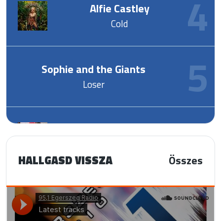
Alfie Castley
Cold
Sophie and the Giants
Loser
KPop Demon Hunters
Golden
HALLGASD VISSZA
Összes
Hurts, Purple Disco Machine
Wonderful Life '25